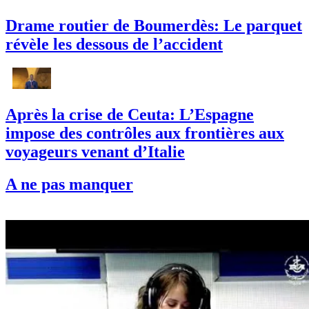
Drame routier de Boumerdès: Le parquet
révèle les dessous de l’accident
Après la crise de Ceuta: L’Espagne
impose des contrôles aux frontières aux
voyageurs venant d’Italie
A ne pas manquer