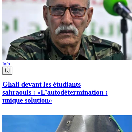
Info
Ghali devant les étudiants
sahraouis : «L’autodétermination :
unique solution»