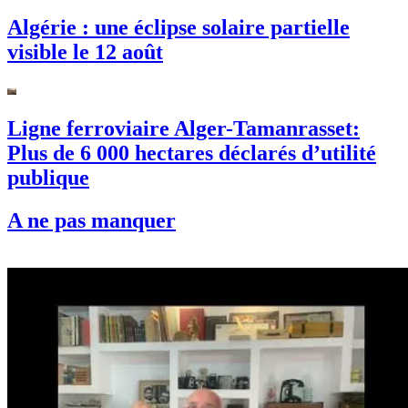
Algérie : une éclipse solaire partielle
visible le 12 août
Ligne ferroviaire Alger-Tamanrasset:
Plus de 6 000 hectares déclarés d’utilité
publique
A ne pas manquer