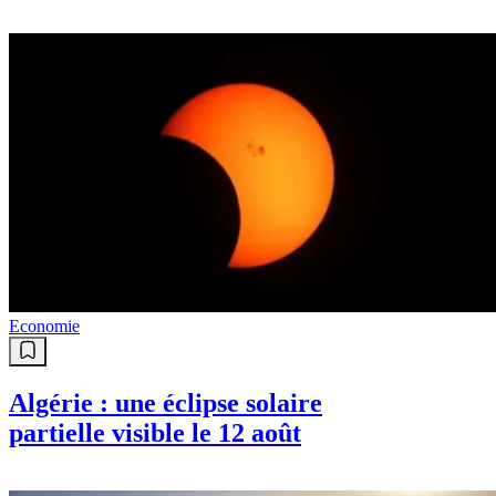
des élèves
Economie
Algérie : une éclipse solaire
partielle visible le 12 août