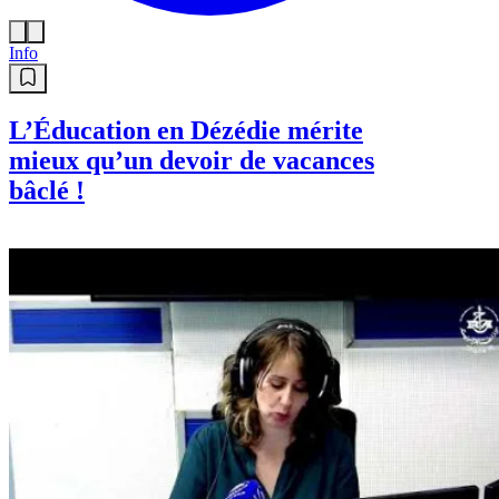
Info
L’Éducation en Dézédie mérite
mieux qu’un devoir de vacances
bâclé !