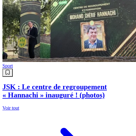
Sport
JSK : Le centre de regroupement
« Hannachi » inauguré ! (photos)
Voir tout