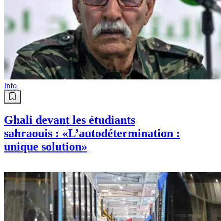
Info
Ghali devant les étudiants
sahraouis : «L’autodétermination :
unique solution»