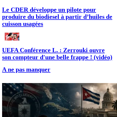
Le CDER développe un pilote pour
produire du biodiesel à partir d’huiles de
cuisson usagées
UEFA Conférence L. : Zerrouki ouvre
son compteur d'une belle frappe ! (vidéo)
A ne pas manquer