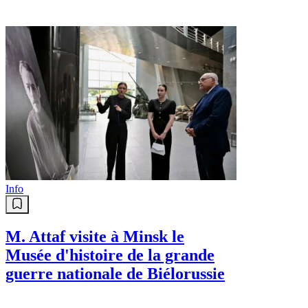
Info
M. Attaf visite à Minsk le
Musée d'histoire de la grande
guerre nationale de Biélorussie