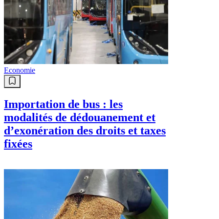
Economie
Importation de bus : les
modalités de dédouanement et
d’exonération des droits et taxes
fixées