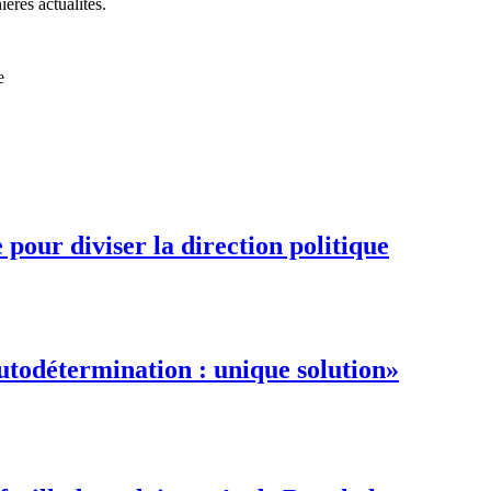
ières actualités.
e
pour diviser la direction politique
autodétermination : unique solution»