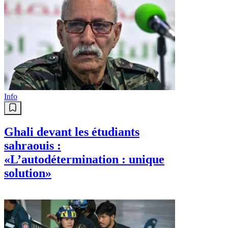
Info
Ghali devant les étudiants
sahraouis :
«L’autodétermination : unique
solution»