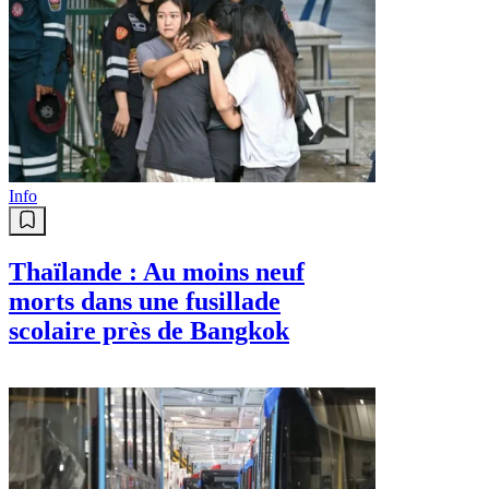
Info
Thaïlande : Au moins neuf
morts dans une fusillade
scolaire près de Bangkok