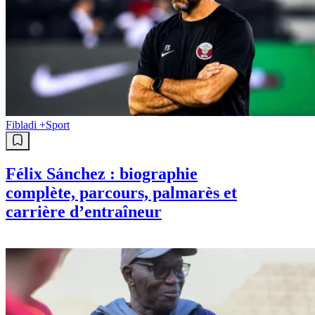
Fibladi +
Sport
Félix Sánchez : biographie
complète, parcours, palmarès et
carrière d’entraîneur