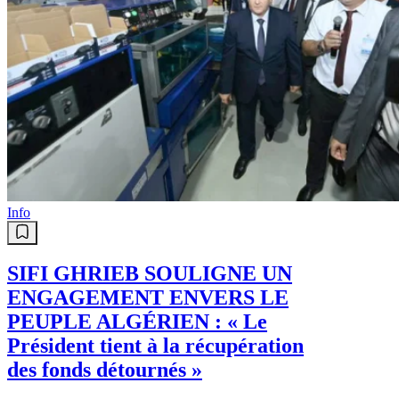
Info
SIFI GHRIEB SOULIGNE UN
ENGAGEMENT ENVERS LE
PEUPLE ALGÉRIEN : « Le
Président tient à la récupération
des fonds détournés »