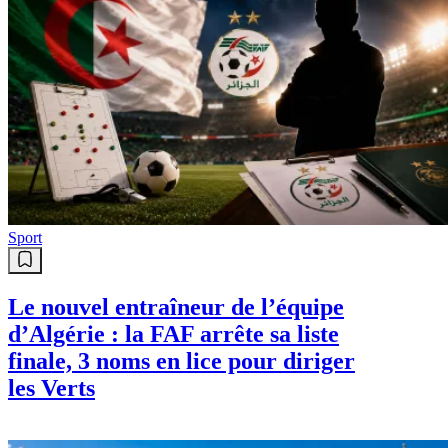
Sport
Le nouvel entraîneur de l’équipe
d’Algérie : la FAF arrête sa liste
finale, 3 noms en lice pour diriger
les Verts