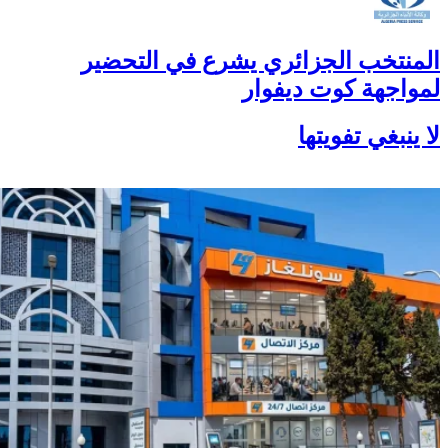
المنتخب الجزائري يشرع في التحضير
لمواجهة كوت ديفوار
لا ينبغي تفويتها