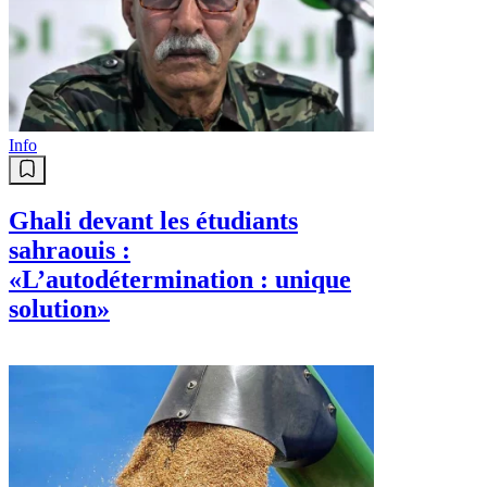
Info
Ghali devant les étudiants
sahraouis :
«L’autodétermination : unique
solution»