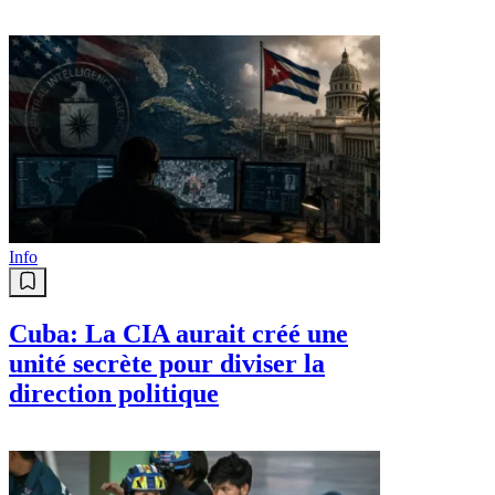
Info
Cuba: La CIA aurait créé une
unité secrète pour diviser la
direction politique