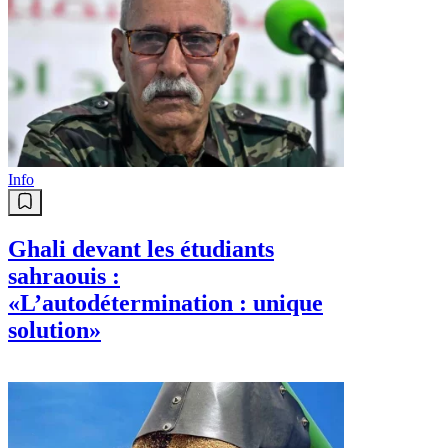
Info
Ghali devant les étudiants
sahraouis :
«L’autodétermination : unique
solution»