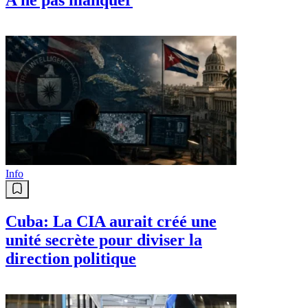
Info
Cuba: La CIA aurait créé une
unité secrète pour diviser la
direction politique