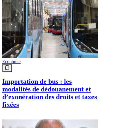
Economie
Importation de bus : les
modalités de dédouanement et
d’exonération des droits et taxes
fixées