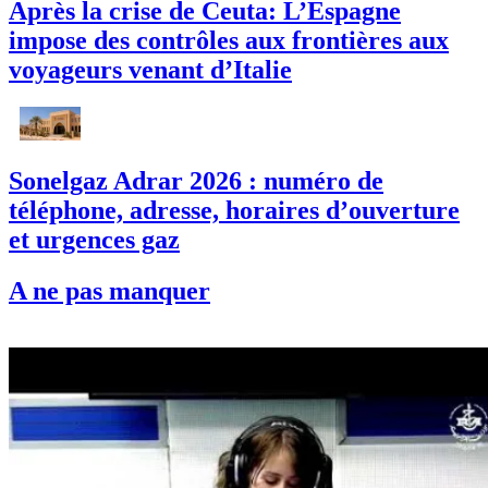
Après la crise de Ceuta: L’Espagne
impose des contrôles aux frontières aux
voyageurs venant d’Italie
Sonelgaz Adrar 2026 : numéro de
téléphone, adresse, horaires d’ouverture
et urgences gaz
A ne pas manquer