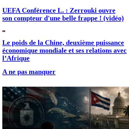
UEFA Conférence L. : Zerrouki ouvre
son compteur d'une belle frappe ! (vidéo)
Le poids de la Chine, deuxième puissance
économique mondiale et ses relations avec
l’Afrique
A ne pas manquer