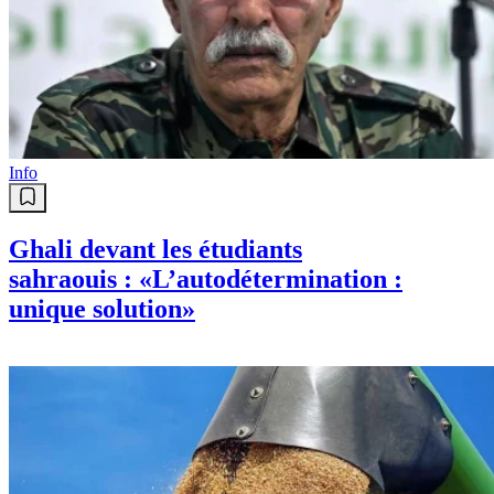
Info
Ghali devant les étudiants
sahraouis : «L’autodétermination :
unique solution»