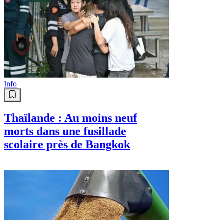
Info
Thaïlande : Au moins neuf
morts dans une fusillade
scolaire près de Bangkok