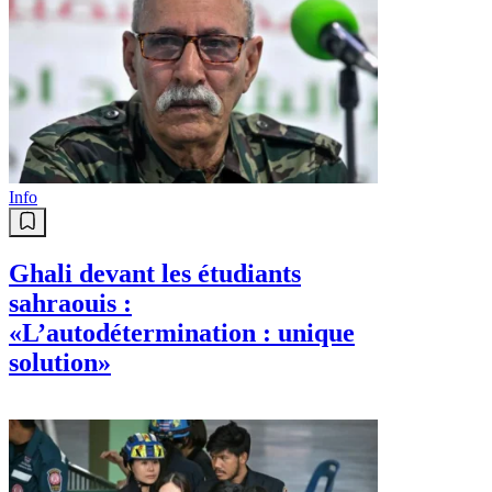
Info
Ghali devant les étudiants
sahraouis :
«L’autodétermination : unique
solution»