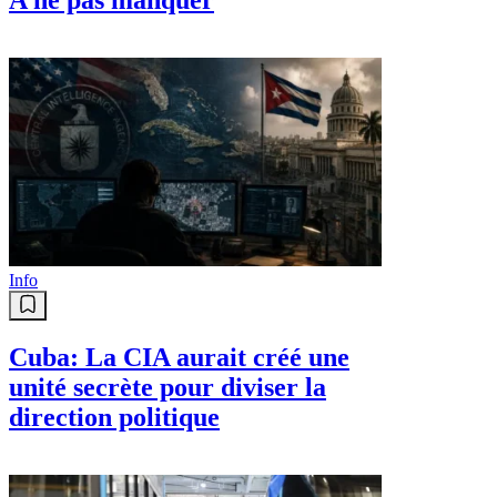
Info
Cuba: La CIA aurait créé une
unité secrète pour diviser la
direction politique