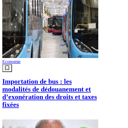
Economie
Importation de bus : les
modalités de dédouanement et
d’exonération des droits et taxes
fixées