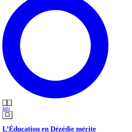
Info
L’Éducation en Dézédie mérite