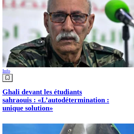
Info
Ghali devant les étudiants
sahraouis : «L’autodétermination :
unique solution»