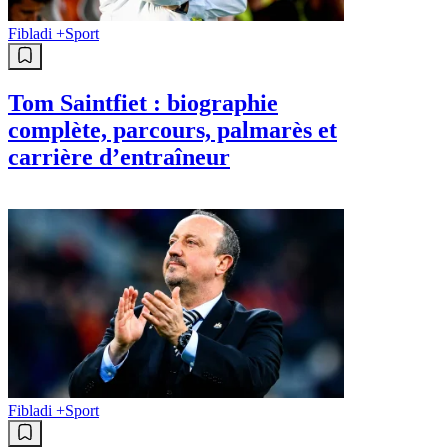
Fibladi +
Sport
Tom Saintfiet : biographie
complète, parcours, palmarès et
carrière d’entraîneur
Fibladi +
Sport