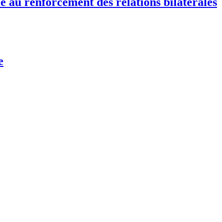
e au renforcement des relations bilatérales
e