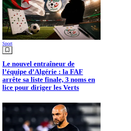
Sport
Le nouvel entraîneur de
l’équipe d’Algérie : la FAF
arrête sa liste finale, 3 noms en
lice pour diriger les Verts