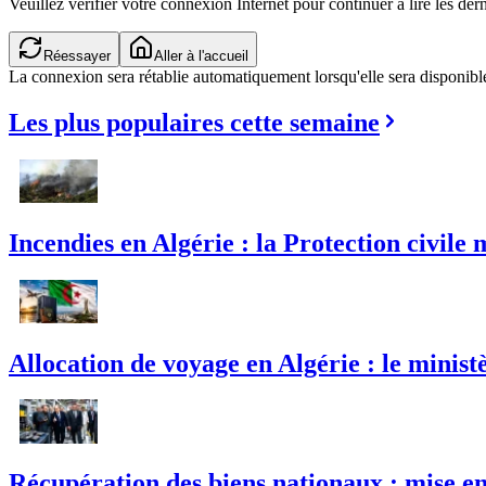
Veuillez vérifier votre connexion Internet pour continuer à lire les dern
Réessayer
Aller à l'accueil
La connexion sera rétablie automatiquement lorsqu'elle sera disponibl
Les plus populaires cette semaine
Incendies en Algérie : la Protection civile 
Allocation de voyage en Algérie : le mini
Récupération des biens nationaux : mise en 