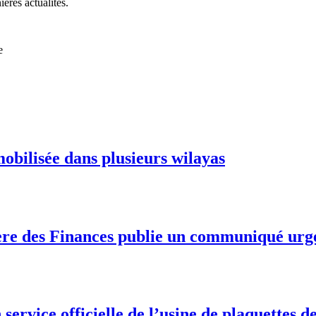
ières actualités.
e
mobilisée dans plusieurs wilayas
stère des Finances publie un communiqué urg
service officielle de l’usine de plaquettes d