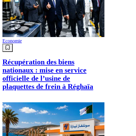
Economie
Récupération des biens
nationaux : mise en service
officielle de l’usine de
plaquettes de frein à Réghaïa