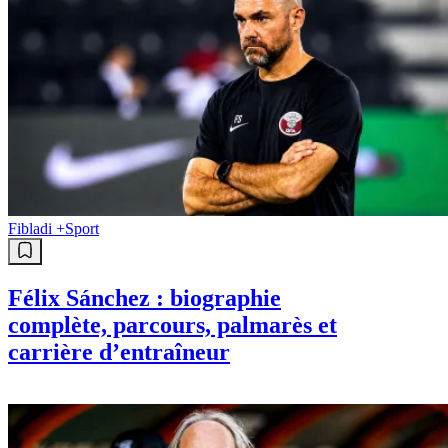
Fibladi +
Sport
Félix Sánchez : biographie
complète, parcours, palmarès et
carrière d’entraîneur