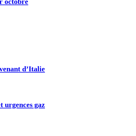
ur octobre
venant d’Italie
t urgences gaz