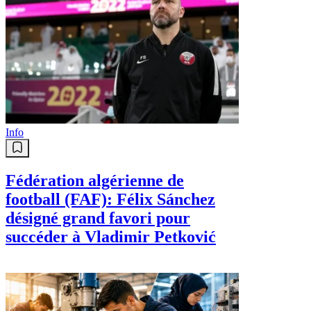
Info
Fédération algérienne de
football (FAF): Félix Sánchez
désigné grand favori pour
succéder à Vladimir Petković