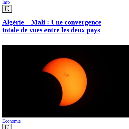
Info
Algérie – Mali : Une convergence
totale de vues entre les deux pays
Economie