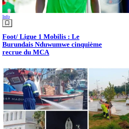
Info
Foot/ Ligue 1 Mobilis : Le
Burundais Nduwumwe cinquième
recrue du MCA