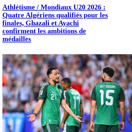
Athlétisme / Mondiaux U20 2026 :
Quatre Algériens qualifiés pour les
finales, Ghazali et Ayachi
confirment les ambitions de
médailles