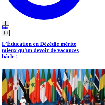
Info
L’Éducation en Dézédie mérite
mieux qu’un devoir de vacances
bâclé !