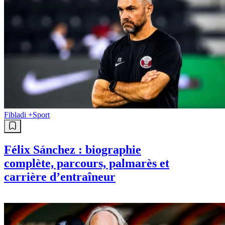
Fibladi +
Sport
Félix Sánchez : biographie
complète, parcours, palmarès et
carrière d’entraîneur