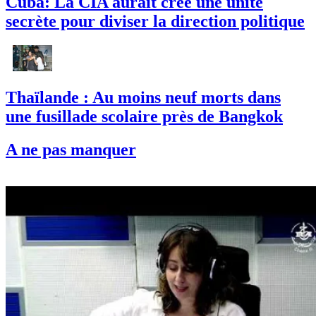
Cuba: La CIA aurait créé une unité
secrète pour diviser la direction politique
Thaïlande : Au moins neuf morts dans
une fusillade scolaire près de Bangkok
A ne pas manquer