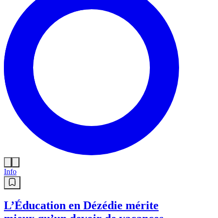
Info
L’Éducation en Dézédie mérite