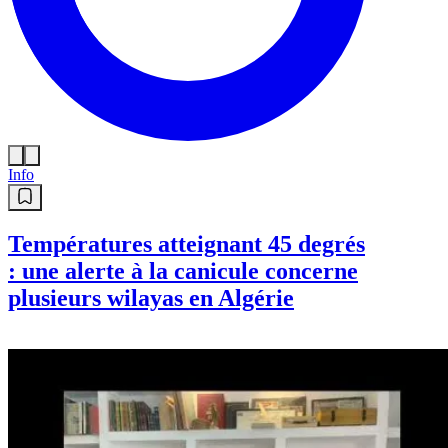
Info
Températures atteignant 45 degrés
: une alerte à la canicule concerne
plusieurs wilayas en Algérie