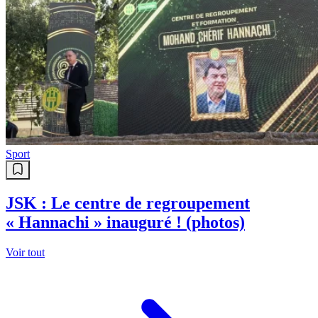
Sport
JSK : Le centre de regroupement
« Hannachi » inauguré ! (photos)
Voir tout