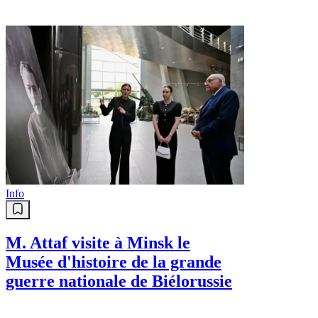
Info
M. Attaf visite à Minsk le
Musée d'histoire de la grande
guerre nationale de Biélorussie