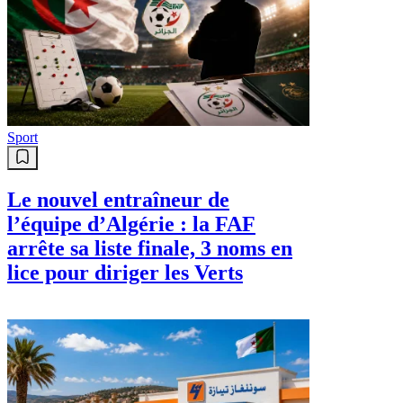
Sport
Le nouvel entraîneur de
l’équipe d’Algérie : la FAF
arrête sa liste finale, 3 noms en
lice pour diriger les Verts