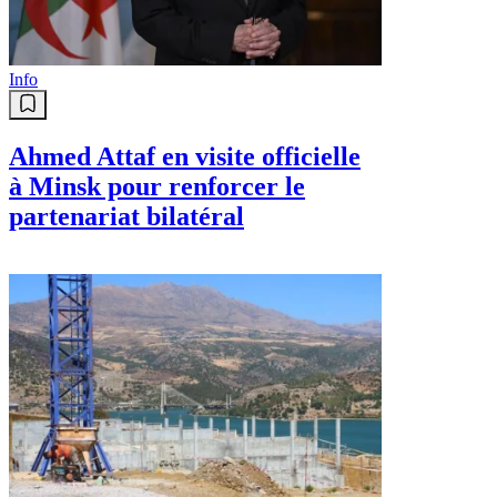
Info
Ahmed Attaf en visite officielle
à Minsk pour renforcer le
partenariat bilatéral