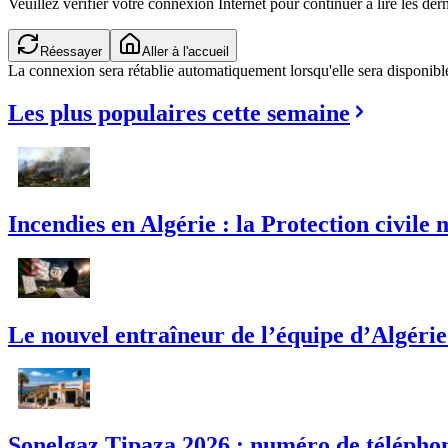
Veuillez vérifier votre connexion Internet pour continuer à lire les dern
Réessayer
Aller à l'accueil
La connexion sera rétablie automatiquement lorsqu'elle sera disponibl
Les plus populaires cette semaine
Incendies en Algérie : la Protection civile 
Le nouvel entraîneur de l’équipe d’Algérie :
Sonelgaz Tipaza 2026 : numéro de téléphon