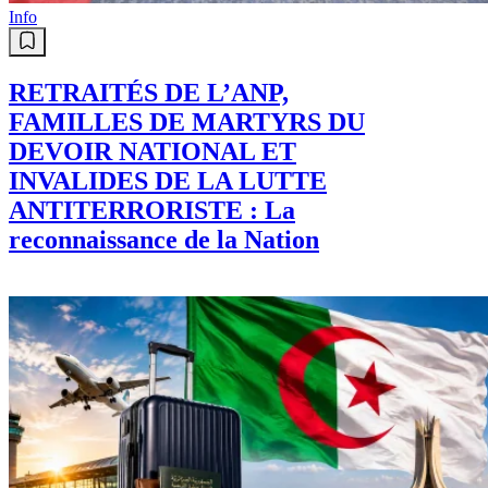
Info
RETRAITÉS DE L’ANP,
FAMILLES DE MARTYRS DU
DEVOIR NATIONAL ET
INVALIDES DE LA LUTTE
ANTITERRORISTE : La
reconnaissance de la Nation