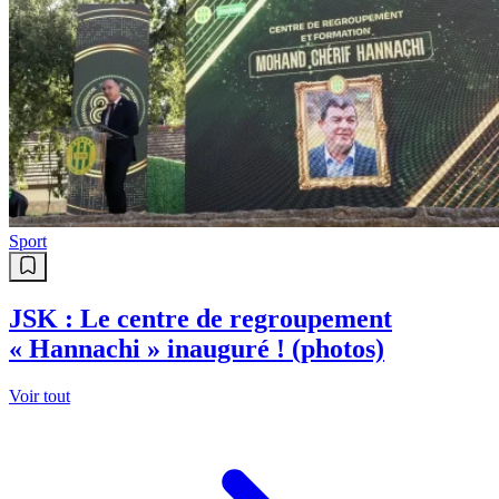
Sport
JSK : Le centre de regroupement
« Hannachi » inauguré ! (photos)
Voir tout