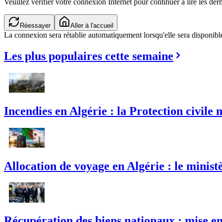
Veuillez vérifier votre connexion Internet pour continuer à lire les dern
Réessayer
Aller à l'accueil
La connexion sera rétablie automatiquement lorsqu'elle sera disponibl
Les plus populaires cette semaine
Incendies en Algérie : la Protection civile 
Allocation de voyage en Algérie : le mini
Récupération des biens nationaux : mise en 