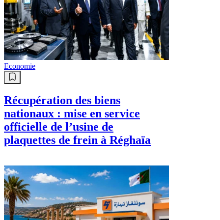
Economie
Récupération des biens
nationaux : mise en service
officielle de l’usine de
plaquettes de frein à Réghaïa