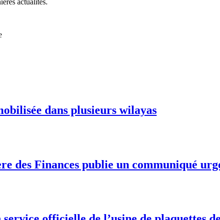
ières actualités.
e
mobilisée dans plusieurs wilayas
stère des Finances publie un communiqué urg
service officielle de l’usine de plaquettes d