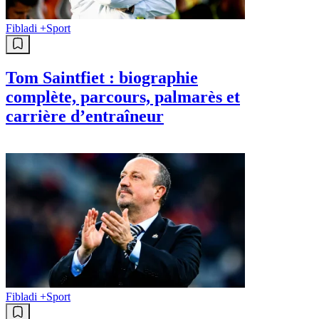
Fibladi +
Sport
Tom Saintfiet : biographie
complète, parcours, palmarès et
carrière d’entraîneur
Fibladi +
Sport