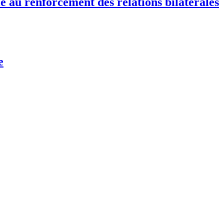
e au renforcement des relations bilatérales
e