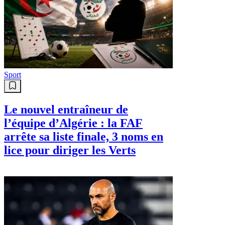
Sport
Le nouvel entraîneur de
l’équipe d’Algérie : la FAF
arrête sa liste finale, 3 noms en
lice pour diriger les Verts