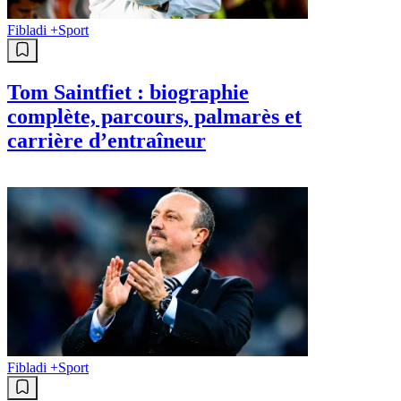
Fibladi +
Sport
Tom Saintfiet : biographie
complète, parcours, palmarès et
carrière d’entraîneur
Fibladi +
Sport