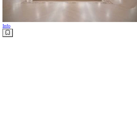
Sport
Algérie : Le nouveau sélectionneur
des Fennecs est ...