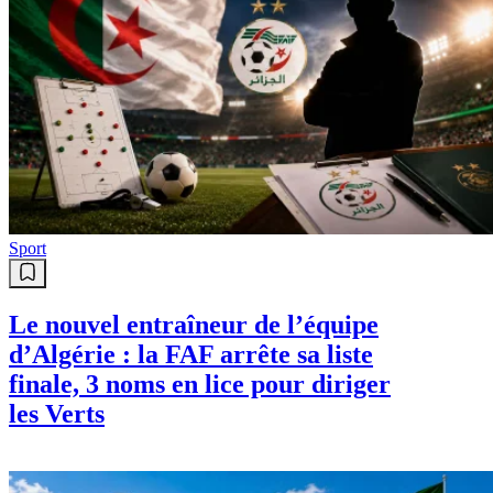
Sport
Le nouvel entraîneur de l’équipe
d’Algérie : la FAF arrête sa liste
finale, 3 noms en lice pour diriger
les Verts