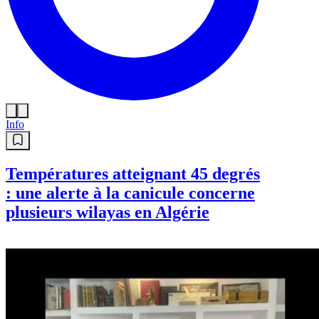
Info
Températures atteignant 45 degrés
: une alerte à la canicule concerne
plusieurs wilayas en Algérie