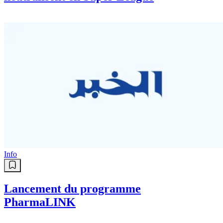
Sport
Suisse : Mastil et Hadjam se
neutralisent en Super League