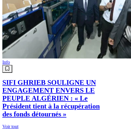
Info
SIFI GHRIEB SOULIGNE UN
ENGAGEMENT ENVERS LE
PEUPLE ALGÉRIEN : « Le
Président tient à la récupération
des fonds détournés »
Voir tout