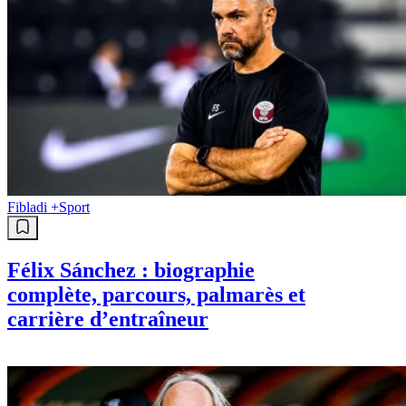
Fibladi +
Sport
Félix Sánchez : biographie
complète, parcours, palmarès et
carrière d’entraîneur