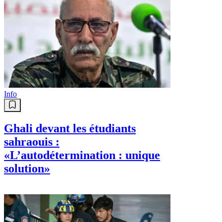
Info
Ghali devant les étudiants
sahraouis :
«L’autodétermination : unique
solution»