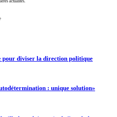
ières actualités.
e
pour diviser la direction politique
autodétermination : unique solution»