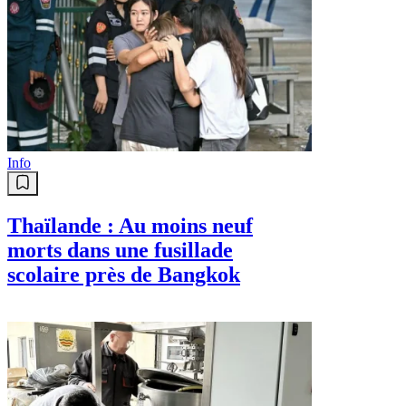
Info
Thaïlande : Au moins neuf
morts dans une fusillade
scolaire près de Bangkok