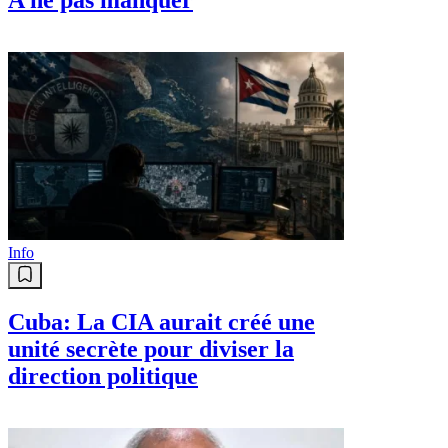
Info
Cuba: La CIA aurait créé une
unité secrète pour diviser la
direction politique