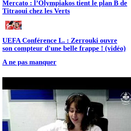
Mercato : l’Olympiakos tient le plan B de
Titraoui chez les Verts
UEFA Conférence L. : Zerrouki ouvre
son compteur d'une belle frappe ! (vidéo)
A ne pas manquer