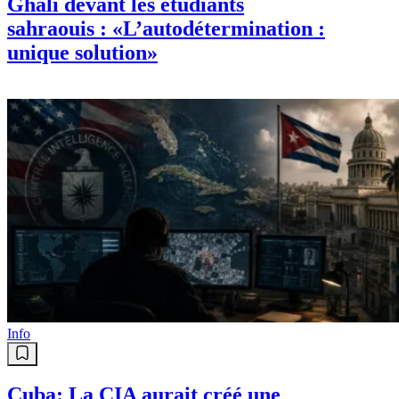
Ghali devant les étudiants
sahraouis : «L’autodétermination :
unique solution»
Info
Cuba: La CIA aurait créé une