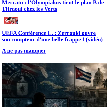
Mercato : l’Olympiakos tient le plan B de
Titraoui chez les Verts
UEFA Conférence L. : Zerrouki ouvre
son compteur d'une belle frappe ! (vidéo)
A ne pas manquer