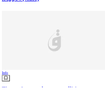
Info
Tiaret: 6 morts dans une collision
entre un véhicule léger et un
camion