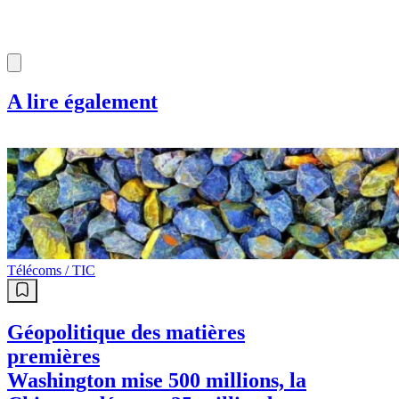
A lire également
Télécoms / TIC
Géopolitique des matières
premières
Washington mise 500 millions, la