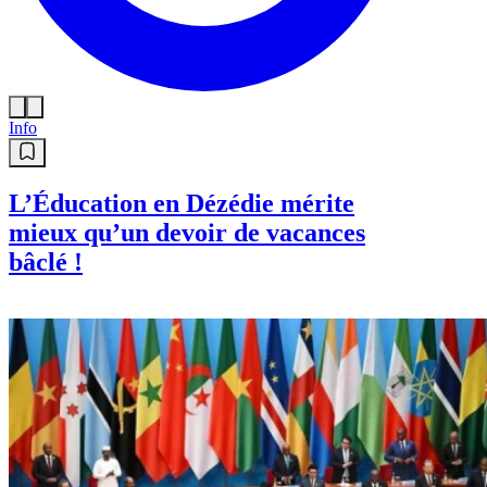
Info
L’Éducation en Dézédie mérite
mieux qu’un devoir de vacances
bâclé !