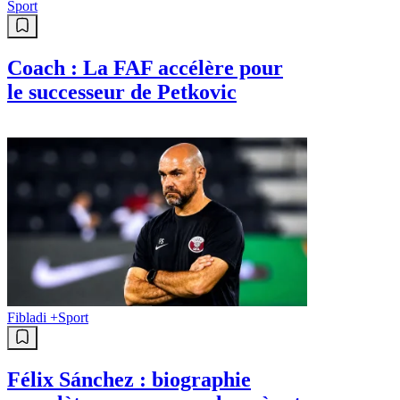
Sport
Coach : La FAF accélère pour
le successeur de Petkovic
Fibladi +
Sport
Félix Sánchez : biographie