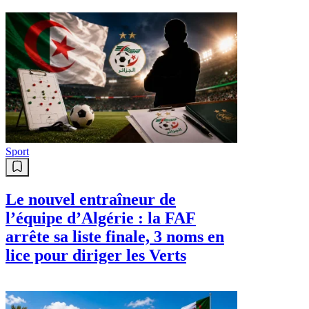
Sport
Le nouvel entraîneur de
l’équipe d’Algérie : la FAF
arrête sa liste finale, 3 noms en
lice pour diriger les Verts