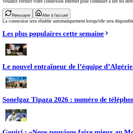
Veuillez vérifier votre connexion Internet pour continuer à lire les dern
Réessayer
Aller à l'accueil
La connexion sera rétablie automatiquement lorsqu'elle sera disponibl
Les plus populaires cette semaine
Le nouvel entraîneur de l’équipe d’Algérie :
Sonelgaz Tipaza 2026 : numéro de téléphon
Gouiri : «Nous pouvions faire mieux au M