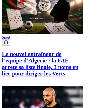
Sport
Le nouvel entraîneur de
l’équipe d’Algérie : la FAF
arrête sa liste finale, 3 noms en
lice pour diriger les Verts