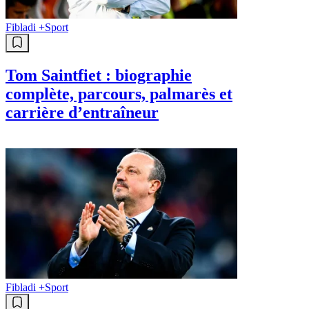
Fibladi +
Sport
Tom Saintfiet : biographie
complète, parcours, palmarès et
carrière d’entraîneur
Fibladi +
Sport