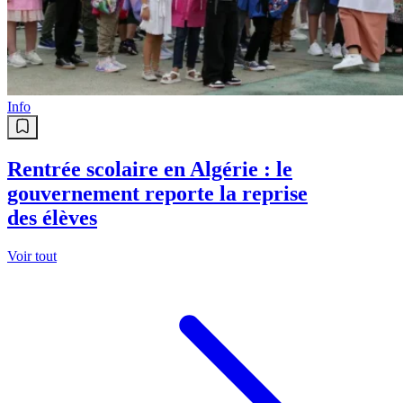
Mercato : Le CSC s’offre le
défenseur ougandais Rogers
Ochaki Torach
Info