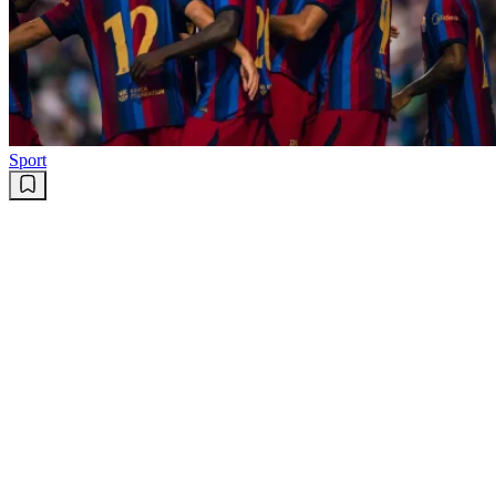
EA change de mains
Le fonds souverain saoudien
s’offre le créateur de «Fifa» et
«Battlefield»