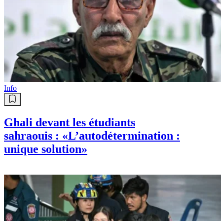
Info
Ghali devant les étudiants
sahraouis : «L’autodétermination :
unique solution»