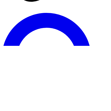
Economie
Annaba : Yahia Bachir inspecte
Ferrovial, Cital et le complexe
d’El Hadjar