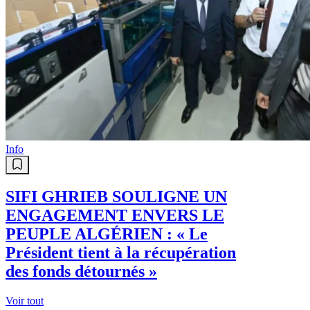
Info
SIFI GHRIEB SOULIGNE UN
ENGAGEMENT ENVERS LE
PEUPLE ALGÉRIEN : « Le
Président tient à la récupération
des fonds détournés »
Voir tout