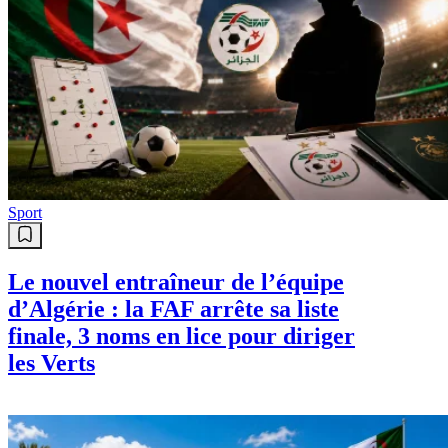
Sport
Le nouvel entraîneur de l’équipe
d’Algérie : la FAF arrête sa liste
finale, 3 noms en lice pour diriger
les Verts