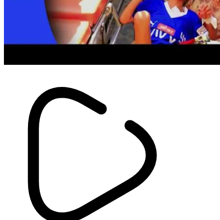
JS Kabylie : ouverture du centre
de formation « Mohand Cherif
Hannachi »