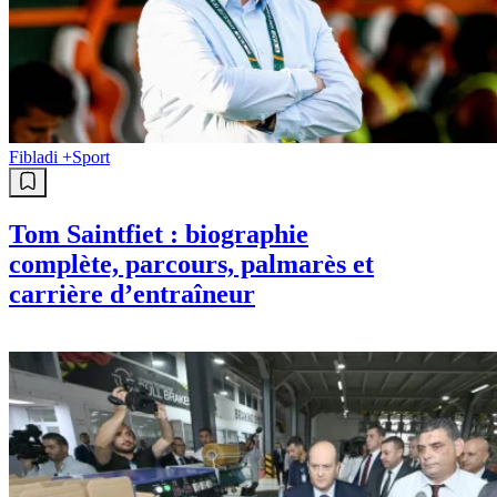
Fibladi +
Sport
Tom Saintfiet : biographie
complète, parcours, palmarès et
carrière d’entraîneur