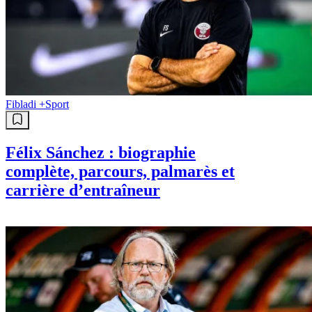
Fibladi +
Sport
Félix Sánchez : biographie
complète, parcours, palmarès et
carrière d’entraîneur