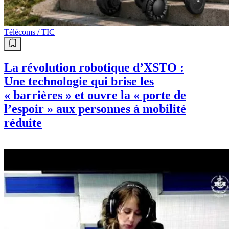
Télécoms / TIC
La révolution robotique d’XSTO :
Une technologie qui brise les
« barrières » et ouvre la « porte de
l’espoir » aux personnes à mobilité
réduite