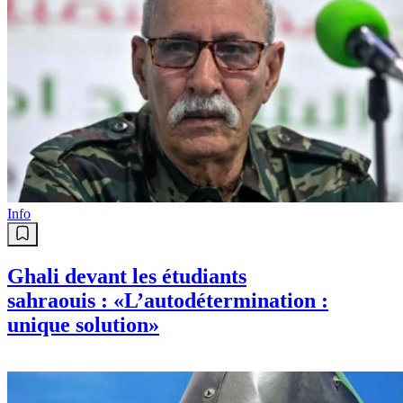
Info
Ghali devant les étudiants
sahraouis : «L’autodétermination :
unique solution»