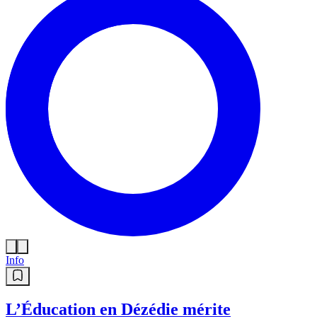
Info
L’Éducation en Dézédie mérite