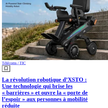
Télécoms / TIC
La révolution robotique d’XSTO :
Une technologie qui brise les
« barrières » et ouvre la « porte de
l’espoir » aux personnes à mobilité
réduite