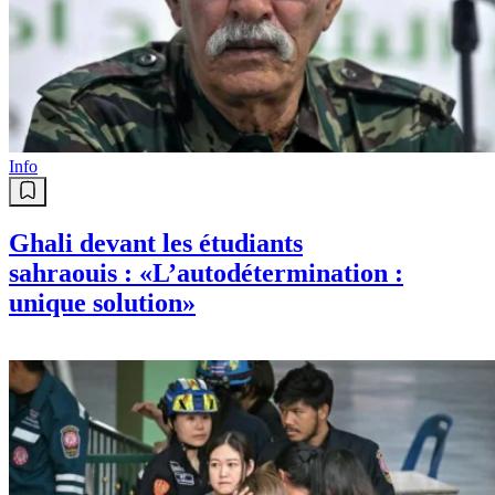
Info
Ghali devant les étudiants
sahraouis : «L’autodétermination :
unique solution»