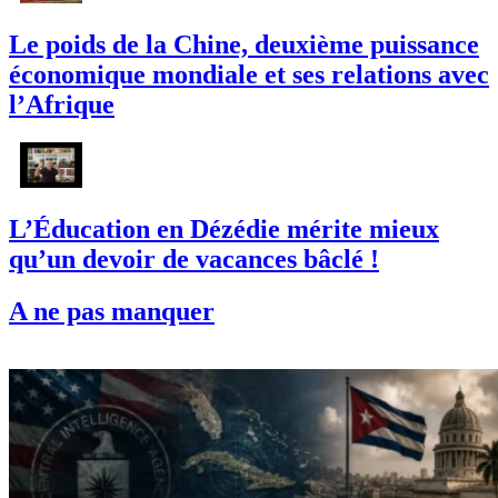
Le poids de la Chine, deuxième puissance
économique mondiale et ses relations avec
l’Afrique
L’Éducation en Dézédie mérite mieux
qu’un devoir de vacances bâclé !
A ne pas manquer