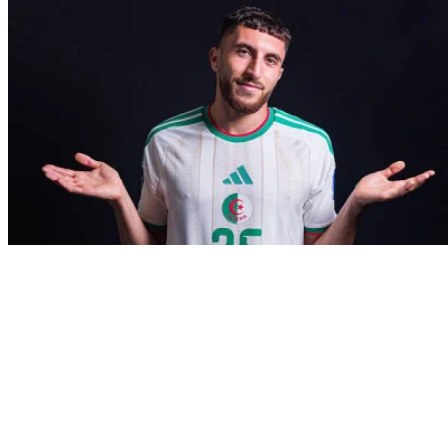
Info
Après Glasgow Rangers : Monaco
accélère pour Farès Ghedjemis