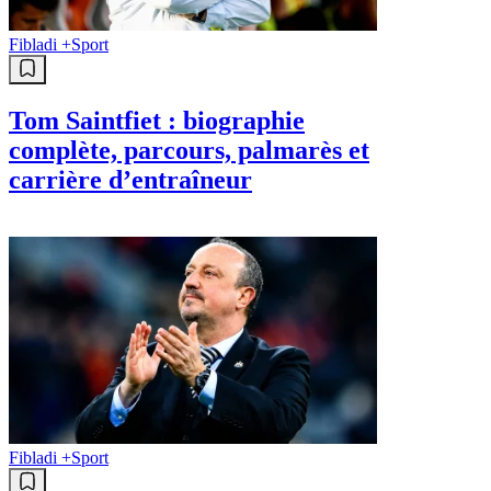
Fibladi +
Sport
Tom Saintfiet : biographie
complète, parcours, palmarès et
carrière d’entraîneur
Fibladi +
Sport