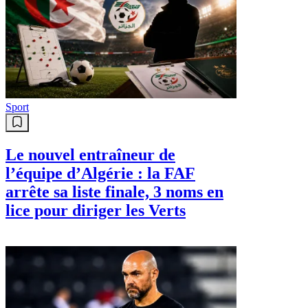
Sport
Le nouvel entraîneur de
l’équipe d’Algérie : la FAF
arrête sa liste finale, 3 noms en
lice pour diriger les Verts